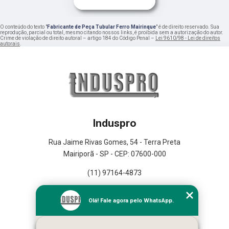
O conteúdo do texto "
Fabricante de Peça Tubular Ferro Mairinque
" é de direito reservado. Sua
reprodução, parcial ou total, mesmo citando nossos links, é proibida sem a autorização do autor.
Crime de violação de direito autoral – artigo 184 do Código Penal –
Lei 9610/98 - Lei de direitos
autorais
.
Induspro
Rua Jaime Rivas Gomes, 54 - Terra Preta
Mairiporã - SP - CEP: 07600-000
(11) 97164-4873
Home
Olá! Fale agora pelo WhatsApp.
Empresa
Missão
Serviços