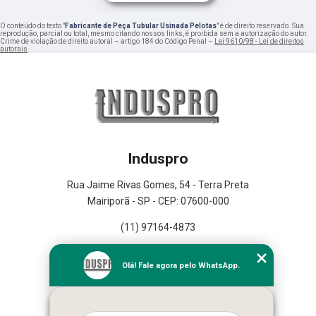
O conteúdo do texto "
Fabricante de Peça Tubular Usinada Pelotas
" é de direito reservado. Sua
reprodução, parcial ou total, mesmo citando nossos links, é proibida sem a autorização do autor.
Crime de violação de direito autoral – artigo 184 do Código Penal –
Lei 9610/98 - Lei de direitos
autorais
.
Induspro
Rua Jaime Rivas Gomes, 54 - Terra Preta
Mairiporã - SP - CEP: 07600-000
(11) 97164-4873
Home
Olá! Fale agora pelo WhatsApp.
Empresa
Missão
Serviços