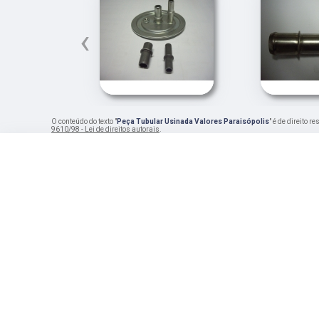
‹
O conteúdo do texto "
Peça Tubular Usinada Valores Paraisópolis
" é de direito 
9610/98 - Lei de direitos autorais
.