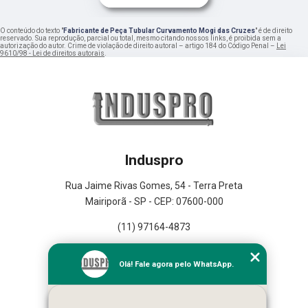
O conteúdo do texto "
Fabricante de Peça Tubular Curvamento Mogi das Cruzes
" é de direito
reservado. Sua reprodução, parcial ou total, mesmo citando nossos links, é proibida sem a
autorização do autor. Crime de violação de direito autoral – artigo 184 do Código Penal –
Lei
9610/98 - Lei de direitos autorais
.
Induspro
Rua Jaime Rivas Gomes, 54 - Terra Preta
Mairiporã - SP - CEP: 07600-000
(11) 97164-4873
Home
Olá! Fale agora pelo WhatsApp.
Empresa
Missão
Serviços