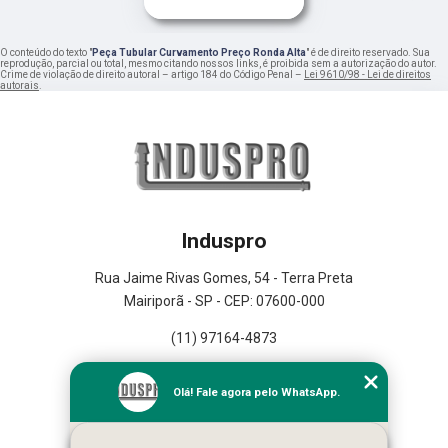
O conteúdo do texto "
Peça Tubular Curvamento Preço Ronda Alta
" é de direito reservado. Sua
reprodução, parcial ou total, mesmo citando nossos links, é proibida sem a autorização do autor.
Crime de violação de direito autoral – artigo 184 do Código Penal –
Lei 9610/98 - Lei de direitos
autorais
.
Induspro
Rua Jaime Rivas Gomes, 54 - Terra Preta
Mairiporã - SP - CEP: 07600-000
(11) 97164-4873
Home
Olá! Fale agora pelo WhatsApp.
Empresa
Missão
Serviços