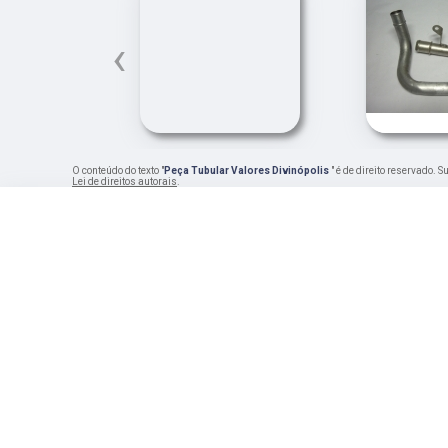
‹
O conteúdo do texto "
Peça Tubular Valores Divinópolis
" é de direito reservado. 
Lei de direitos autorais
.