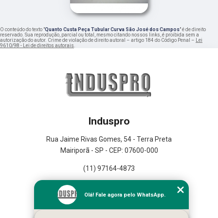
O conteúdo do texto "
Quanto Custa Peça Tubular Curva São José dos Campos
" é de direito
reservado. Sua reprodução, parcial ou total, mesmo citando nossos links, é proibida sem a
autorização do autor. Crime de violação de direito autoral – artigo 184 do Código Penal –
Lei
9610/98 - Lei de direitos autorais
.
Induspro
Rua Jaime Rivas Gomes, 54 - Terra Preta
Mairiporã - SP - CEP: 07600-000
(11) 97164-4873
Home
Olá! Fale agora pelo WhatsApp.
Empresa
Missão