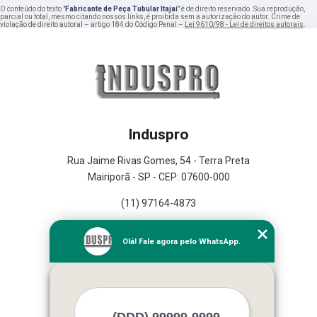
O conteúdo do texto "
Fabricante de Peça Tubular Itajaí
" é de direito reservado. Sua reprodução,
parcial ou total, mesmo citando nossos links, é proibida sem a autorização do autor. Crime de
violação de direito autoral – artigo 184 do Código Penal –
Lei 9610/98 - Lei de direitos autorais
.
Induspro
Rua Jaime Rivas Gomes, 54 - Terra Preta
Mairiporã - SP - CEP: 07600-000
(11) 97164-4873
Home
Olá! Fale agora pelo WhatsApp.
Empresa
Missão
Serviços
Contato
Mapa do site