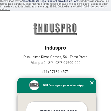
O conteúdo do texto "
Quanto Custa Peça Tubular Ferro Juiz de Fora
" é de direito reservado. Sua
reprodução, parcial ou total, mesmo citando nossos links, é proibida sem a autorização do autor.
Crime de violação de direito autoral – artigo 184 do Código Penal –
Lei 9610/98 - Lei de direitos
autorais
.
Induspro
Rua Jaime Rivas Gomes, 54 - Terra Preta
Mairiporã - SP - CEP: 07600-000
(11) 97164-4873
Home
Olá! Fale agora pelo WhatsApp.
Empresa
Missão
Serviços
Contato
Mapa do site