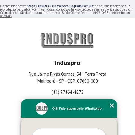
O conteúdo do texto "
Peça Tubular a Frio Valores Sagrada Família
" é de direito reservado. Sua
reprodução, parcial ou total, mesmo citando nossos links, é proibida sem a autorização do autor.
Crime de violação de direito autoral – artigo 184 do Código Penal –
Lei 9610/98 - Lei de direitos
autorais
.
Induspro
Rua Jaime Rivas Gomes, 54 - Terra Preta
Mairiporã - SP - CEP: 07600-000
(11) 97164-4873
Home
Olá! Fale agora pelo WhatsApp.
Empresa
Missão
Serviços
Contato