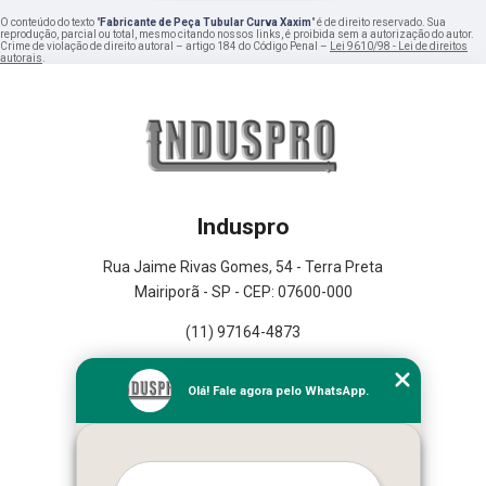
O conteúdo do texto "
Fabricante de Peça Tubular Curva Xaxim
" é de direito reservado. Sua
reprodução, parcial ou total, mesmo citando nossos links, é proibida sem a autorização do autor.
Crime de violação de direito autoral – artigo 184 do Código Penal –
Lei 9610/98 - Lei de direitos
autorais
.
Induspro
Rua Jaime Rivas Gomes, 54 - Terra Preta
Mairiporã - SP - CEP: 07600-000
(11) 97164-4873
Home
Olá! Fale agora pelo WhatsApp.
Empresa
Missão
Serviços
Contato