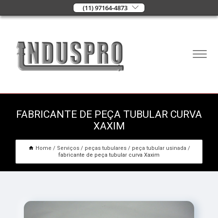
(11) 97164-4873
FABRICANTE DE PEÇA TUBULAR CURVA
XAXIM
Home
Serviços
peças tubulares
peça tubular usinada
fabricante de peça tubular curva Xaxim