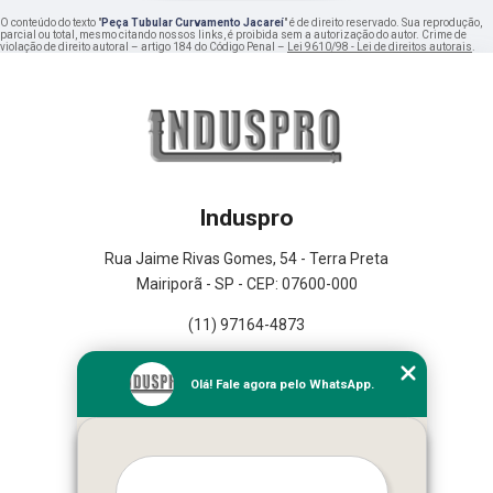
O conteúdo do texto "
Peça Tubular Curvamento Jacareí
" é de direito reservado. Sua reprodução,
parcial ou total, mesmo citando nossos links, é proibida sem a autorização do autor. Crime de
violação de direito autoral – artigo 184 do Código Penal –
Lei 9610/98 - Lei de direitos autorais
.
Induspro
Rua Jaime Rivas Gomes, 54 - Terra Preta
Mairiporã - SP - CEP: 07600-000
(11) 97164-4873
Home
Olá! Fale agora pelo WhatsApp.
Empresa
Missão
Serviços
Contato