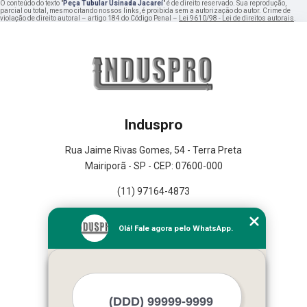
O conteúdo do texto "
Peça Tubular Usinada Jacareí
" é de direito reservado. Sua reprodução,
parcial ou total, mesmo citando nossos links, é proibida sem a autorização do autor. Crime de
violação de direito autoral – artigo 184 do Código Penal –
Lei 9610/98 - Lei de direitos autorais
.
Induspro
Rua Jaime Rivas Gomes, 54 - Terra Preta
Mairiporã - SP - CEP: 07600-000
(11) 97164-4873
Home
Olá! Fale agora pelo WhatsApp.
Empresa
Missão
Serviços
Contato
Mapa do site