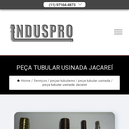
(11) 97164-4873
PEÇA TUBULAR USINADA JACAREÍ
Home
Serviços
peças tubulares
peça tubular usinada
peça tubular usinada Jacareí