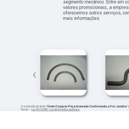
segmento mecânico. Entre em co
valores promocionais., a empr
oferecemos outros serviços, com
mais informações.
‹
O conteúdo do texto "
Onde Comprar Peça Aramada Conformada a Frio Jandira
"
Penal –
Lei 9610/98 - Lei de direitos autorais
.