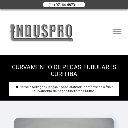
(11) 97164-4873
CURVAMENTO DE PEÇAS TUBULARES
CURITIBA
Home
Serviços
peças
peça aramada conformada a frio
curvamento de peças tubulares Curitiba