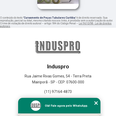
O conteúdo do texto "
Curvamento de Peças Tubulares Curitiba
" é de direito reservado. Sua
reprodução, parcial ou total, mesmo citando nossos links, é proibida sem a autorização do autor.
Crime de violação de direito autoral – artigo 184 do Código Penal –
Lei 9610/98 - Lei de direitos
autorais
.
Induspro
Rua Jaime Rivas Gomes, 54 - Terra Preta
Mairiporã - SP - CEP: 07600-000
(11) 97164-4873
Home
Olá! Fale agora pelo WhatsApp.
Empresa
Missão