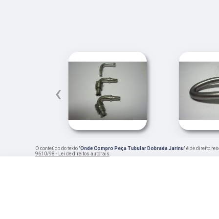
‹
O conteúdo do texto "
Onde Compro Peça Tubular Dobrada Jarinu
" é de direito r
9610/98 - Lei de direitos autorais
.