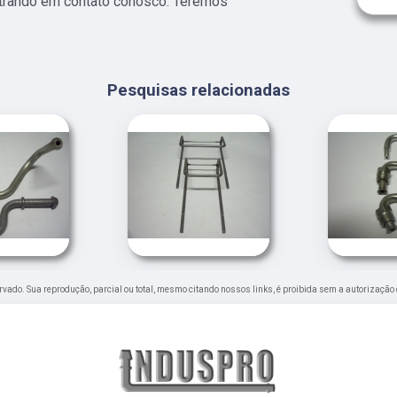
ntrando em contato conosco. Teremos
Pesquisas relacionadas
servado. Sua reprodução, parcial ou total, mesmo citando nossos links, é proibida sem a autorização 