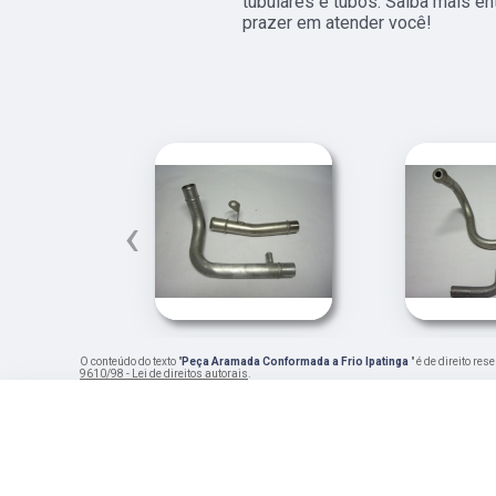
tubulares e tubos. Saiba mais e
prazer em atender você!
‹
O conteúdo do texto "
Peça Aramada Conformada a Frio Ipatinga
" é de direito re
9610/98 - Lei de direitos autorais
.