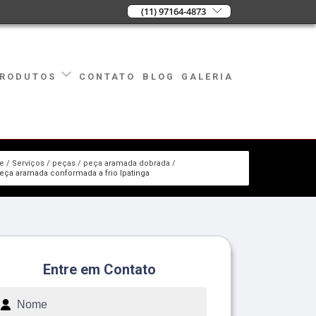
(11) 97164-4873
CONTATO
BLOG
GALERIA
RODUTOS
e
Serviços
peças
peça aramada dobrada
eça aramada conformada a frio Ipatinga
Entre em Contato