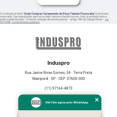
O conteúdo do texto "
Onde Comprar Curvamento de Peça Tubular Piracicaba
" é de direito
reservado. Sua reprodução, parcial ou total, mesmo citando nossos links, é proibida sem a
autorização do autor. Crime de violação de direito autoral – artigo 184 do Código Penal –
Lei
9610/98 - Lei de direitos autorais
.
Induspro
Rua Jaime Rivas Gomes, 54 - Terra Preta
Mairiporã - SP - CEP: 07600-000
(11) 97164-4873
Home
Olá! Fale agora pelo WhatsApp.
Empresa
Missão
Serviços