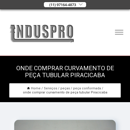
(11) 97164-4873
ONDE COMPRAR CURVAMENTO DE
PEÇA TUBULAR PIRACICABA
Home
Serviços
peças
peça conformada
onde comprar curvamento de peça tubular Piracicaba