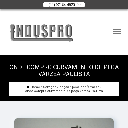
(11) 97164-4873
ONDE COMPRO CURVAMENTO DE PEÇA
VÁRZEA PAULISTA
Home
Serviços
peças
peça conformada
onde compro curvamento de peça Várzea Paulista