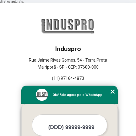
direitos autorais
.
Induspro
Rua Jaime Rivas Gomes, 54 - Terra Preta
Mairiporã - SP - CEP: 07600-000
(11) 97164-4873
Home
Olá! Fale agora pelo WhatsApp.
Empresa
Missão
Serviços
Contato
Mapa do site
Mais Serviços