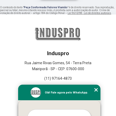
O conteúdo do texto "
Peça Conformada Valores Viamão
" é de direito reservado. Sua reprodução,
parcial ou total, mesmo citando nossos links, é proibida sem a autorização do autor. Crime de
violação de direito autoral – artigo 184 do Código Penal –
Lei 9610/98 - Lei de direitos autorais
.
Induspro
Rua Jaime Rivas Gomes, 54 - Terra Preta
Mairiporã - SP - CEP: 07600-000
(11) 97164-4873
Home
Olá! Fale agora pelo WhatsApp.
Empresa
Missão
Serviços
Contato