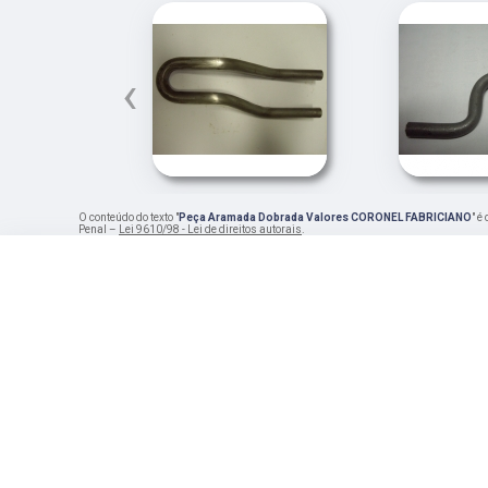
‹
O conteúdo do texto "
Peça Aramada Dobrada Valores CORONEL FABRICIANO
" é
Penal –
Lei 9610/98 - Lei de direitos autorais
.