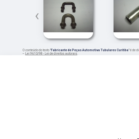
‹
O conteúdo do texto "
Fabricante de Peças Automotiva Tubulares Curitiba
" é de 
–
Lei 9610/98 - Lei de direitos autorais
.