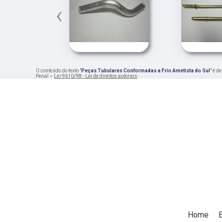
‹
O conteúdo do texto "
Peças Tubulares Conformadas a Frio Ametista do Sul
" é d
Penal –
Lei 9610/98 - Lei de direitos autorais
.
Home