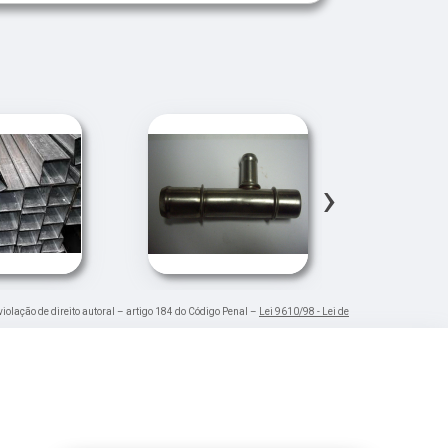
›
violação de direito autoral – artigo 184 do Código Penal –
Lei 9610/98 - Lei de