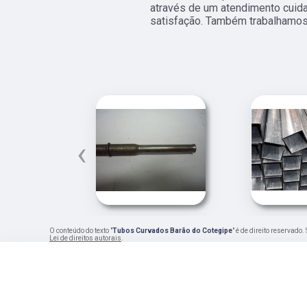
através de um atendimento cui
satisfação. Também trabalhamos
‹
O conteúdo do texto "
Tubos Curvados Barão do Cotegipe
" é de direito reservado
Lei de direitos autorais
.