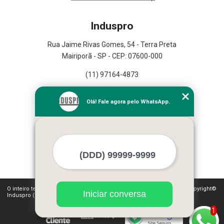
Induspro
Rua Jaime Rivas Gomes, 54 - Terra Preta
Mairiporã - SP - CEP: 07600-000
(11) 97164-4873
Home
Olá! Fale agora pelo WhatsApp.
Empresa
Missão
Serviços
Contato
Mapa do site
Mais Serviços
O inteiro teor deste site está sujeito à proteção de direitos autorais. Copyright©
Iniciar conversa
Induspro (Lei 9610 de 19/02/1998)
1