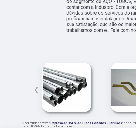
do segmento de AÇO - TUBOS, 
contar com a Induspro. Com a or
dúvidas sobre os serviços do r
profissionais e instalações. Ass
sua satisfação, que são os mai
trabalhamos com e . Fale com no
‹
O conteúdo do texto "
Empresa de Dobra de Tubos Cortados Guarulhos
" é de dir
Lei 9610/98 - Lei de direitos autorais
.