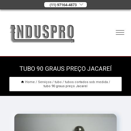
(11) 97164-4873
TUBO 90 GRAUS PREÇO JACAREÍ
Home
Serviços
tubo
tubos cortados sob medida
tubo 90 graus preço Jacareí