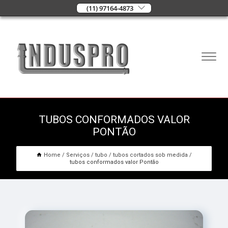
(11) 97164-4873
TUBOS CONFORMADOS VALOR
PONTÃO
Home
Serviços
tubo
tubos cortados sob medida
tubos conformados valor Pontão