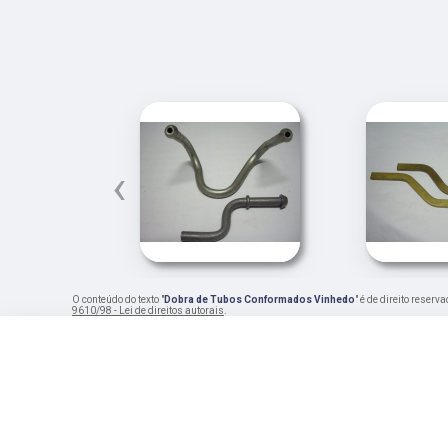
‹
O conteúdo do texto "
Dobra de Tubos Conformados Vinhedo
" é de direito reser
9610/98 - Lei de direitos autorais
.