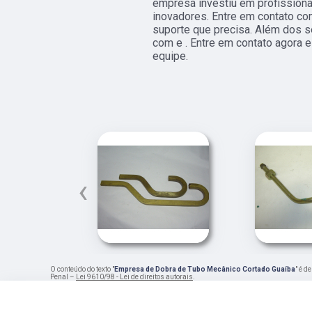
empresa investiu em profissio
inovadores. Entre em contato co
suporte que precisa. Além dos s
com e . Entre em contato agora 
equipe.
‹
O conteúdo do texto "
Empresa de Dobra de Tubo Mecânico Cortado Guaíba
" é d
Penal –
Lei 9610/98 - Lei de direitos autorais
.