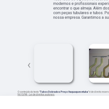
modernos e profissionais exper
encontrar o que almeja. Além do
com peças tubulares e tubos. Po
nossa empresa. Garantimos a su
‹
O conteúdo do texto "
Tubos Dobrados Preço Itaquaquecetuba
" é de direito rese
9610/98 - Lei de direitos autorais
.