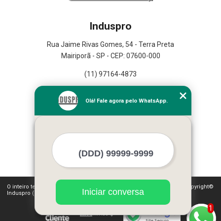
Induspro
Rua Jaime Rivas Gomes, 54 - Terra Preta
Mairiporã - SP - CEP: 07600-000
(11) 97164-4873
Home
Olá! Fale agora pelo WhatsApp.
Empresa
Missão
Serviços
Contato
Mapa do site
Mais Serviços
O inteiro teor deste site está sujeito à proteção de direitos autorais. Copyright©
Iniciar conversa
Induspro (Lei 9610 de 19/02/1998)
1