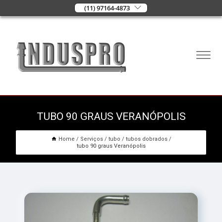
(11) 97164-4873
TUBO 90 GRAUS VERANÓPOLIS
Home
Serviços
tubo
tubos dobrados
tubo 90 graus Veranópolis