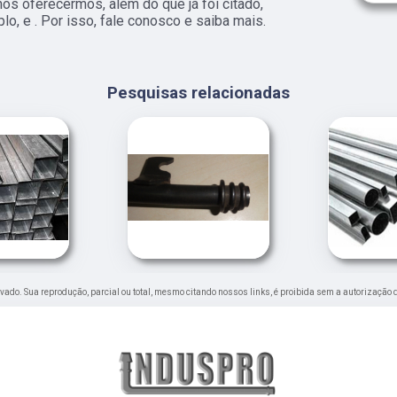
ós oferecermos, além do que já foi citado,
o, e . Por isso, fale conosco e saiba mais.
Pesquisas relacionadas
servado. Sua reprodução, parcial ou total, mesmo citando nossos links, é proibida sem a autorização 