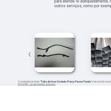
para atendê-lo adequadamente, n
outros serviços, como por exempl
‹
O conteúdo do texto "
Tubo de Inox Cortado Preço Passo Fundo
" é de direito re
9610/98 - Lei de direitos autorais
.