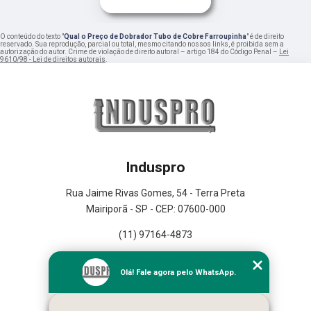
O conteúdo do texto "
Qual o Preço de Dobrador Tubo de Cobre Farroupinha
" é de direito
reservado. Sua reprodução, parcial ou total, mesmo citando nossos links, é proibida sem a
autorização do autor. Crime de violação de direito autoral – artigo 184 do Código Penal –
Lei
9610/98 - Lei de direitos autorais
.
Induspro
Rua Jaime Rivas Gomes, 54 - Terra Preta
Mairiporã - SP - CEP: 07600-000
(11) 97164-4873
Home
Olá! Fale agora pelo WhatsApp.
Empresa
Missão
Serviços