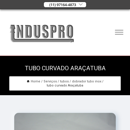
(11) 97164-4873
TUBO CURVADO ARAÇATUBA
Home
Serviços
tubos
dobrador tubo inox
tubo curvado Araçatuba