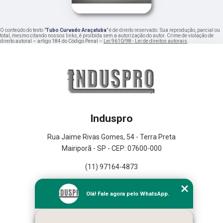
O conteúdo do texto "
Tubo Curvado Araçatuba
" é de direito reservado. Sua reprodução, parcial ou
total, mesmo citando nossos links, é proibida sem a autorização do autor. Crime de violação de
direito autoral – artigo 184 do Código Penal –
Lei 9610/98 - Lei de direitos autorais
.
Induspro
Rua Jaime Rivas Gomes, 54 - Terra Preta
Mairiporã - SP - CEP: 07600-000
(11) 97164-4873
Home
Olá! Fale agora pelo WhatsApp.
Empresa
Missão
Serviços