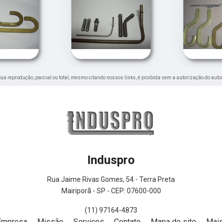
. Sua reprodução, parcial ou total, mesmo citando nossos links, é proibida sem a autorização do auto
Induspro
Rua Jaime Rivas Gomes, 54 - Terra Preta
Mairiporã - SP - CEP: 07600-000
(11) 97164-4873
Empresa
Missão
Serviços
Contato
Mapa do site
Mais