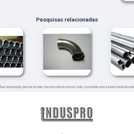
Pesquisas relacionadas
o. Sua reprodução, parcial ou total, mesmo citando nossos links, é proibida sem a autorização do aut