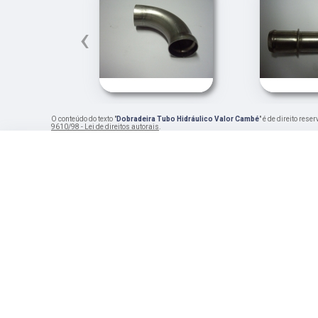
‹
O conteúdo do texto "
Dobradeira Tubo Hidráulico Valor Cambé
" é de direito res
9610/98 - Lei de direitos autorais
.