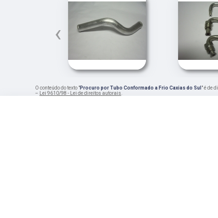
‹
O conteúdo do texto "
Procuro por Tubo Conformado a Frio Caxias do Sul
" é de 
–
Lei 9610/98 - Lei de direitos autorais
.