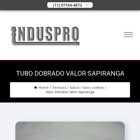
(11) 97164-4873
TUBO DOBRADO VALOR SAPIRANGA
Home
Serviços
tubos
tubo cortado
tubo dobrado valor sapiranga