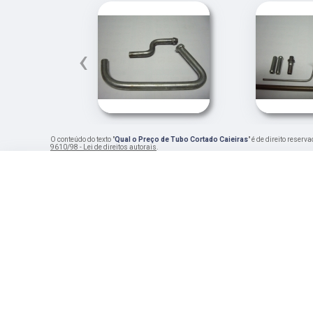
‹
O conteúdo do texto "
Qual o Preço de Tubo Cortado Caieiras
" é de direito reser
9610/98 - Lei de direitos autorais
.