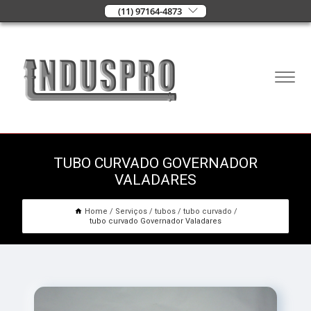
(11) 97164-4873
TUBO CURVADO GOVERNADOR
VALADARES
Home
Serviços
tubos
tubo curvado
tubo curvado Governador Valadares