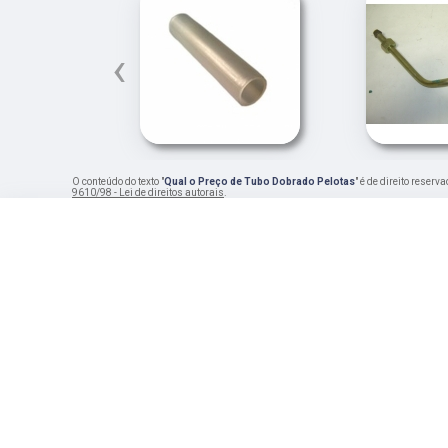
‹
O conteúdo do texto "
Qual o Preço de Tubo Dobrado Pelotas
" é de direito reser
9610/98 - Lei de direitos autorais
.