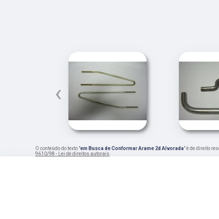
‹
O conteúdo do texto "
em Busca de Conformar Arame 2d Alvorada
" é de direito r
9610/98 - Lei de direitos autorais
.