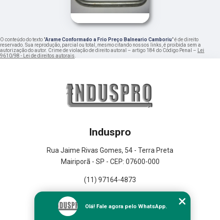
O conteúdo do texto "
Arame Conformado a Frio Preço Balneario Camboriu
" é de direito
reservado. Sua reprodução, parcial ou total, mesmo citando nossos links, é proibida sem a
autorização do autor. Crime de violação de direito autoral – artigo 184 do Código Penal –
Lei
9610/98 - Lei de direitos autorais
.
Induspro
Rua Jaime Rivas Gomes, 54 - Terra Preta
Mairiporã - SP - CEP: 07600-000
(11) 97164-4873
Home
Olá! Fale agora pelo WhatsApp.
Empresa