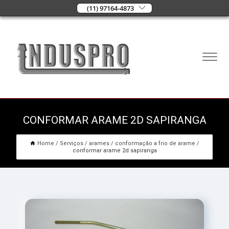
(11) 97164-4873
CONFORMAR ARAME 2D SAPIRANGA
Home
Serviços
arames
conformação a frio de arame
conformar arame 2d sapiranga