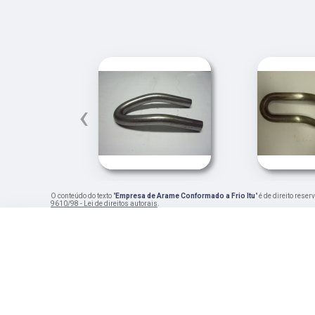
‹
O conteúdo do texto "
Empresa de Arame Conformado a Frio Itu
" é de direito res
9610/98 - Lei de direitos autorais
.