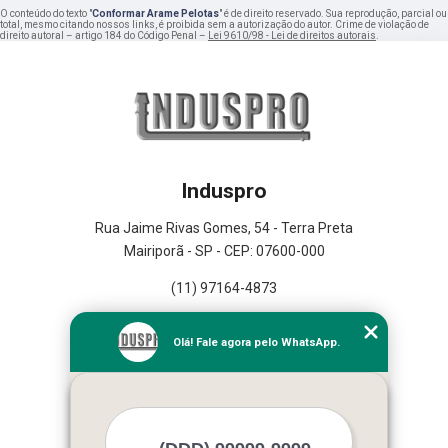
O conteúdo do texto "
Conformar Arame Pelotas
" é de direito reservado. Sua reprodução, parcial ou
total, mesmo citando nossos links, é proibida sem a autorização do autor. Crime de violação de
direito autoral – artigo 184 do Código Penal –
Lei 9610/98 - Lei de direitos autorais
.
Induspro
Rua Jaime Rivas Gomes, 54 - Terra Preta
Mairiporã - SP - CEP: 07600-000
(11) 97164-4873
Home
Olá! Fale agora pelo WhatsApp.
Empresa
Missão
Serviços
Contato
Mapa do site